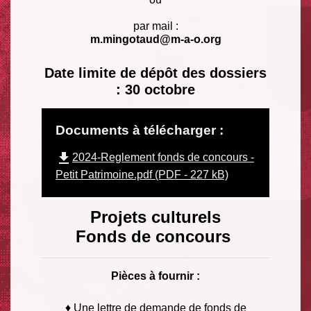
par mail :
m.mingotaud@m-a-o.org
Date limite de dépôt des dossiers
: 30 octobre
Documents à télécharger :
file_download
2024-Reglement fonds de concours -
Petit Patrimoine.pdf (PDF - 227 kB)
Projets culturels
Fonds de concours
Pièces à fournir :
♦ Une lettre de demande de fonds de