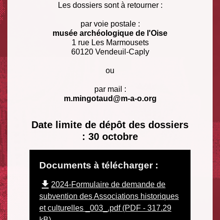
Les dossiers sont à retourner :
par voie postale :
musée archéologique de l'Oise
1 rue Les Marmousets
60120 Vendeuil-Caply
ou
par mail :
m.mingotaud@m-a-o.org
Date limite de dépôt des dossiers
: 30 octobre
Documents à télécharger :
file_download
2024-Formulaire de demande de
subvention des Associations historiques
et culturelles _003_.pdf (PDF - 317.29
kB)