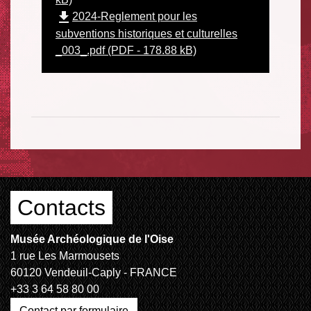
file_download
2024-Reglement pour les
subventions historiques et culturelles
_003_.pdf (PDF - 178.88 kB)
Contacts
Musée Archéologique de l'Oise
1 rue Les Marmousets
60120 Vendeuil-Caply - FRANCE
+33 3 64 58 80 00
Contact par formulaire