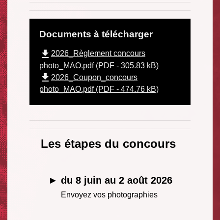
Documents à télécharger
file_download
2026_Règlement concours
photo_MAO.pdf (PDF - 305.83 kB)
file_download
2026_Coupon_concours
photo_MAO.pdf (PDF - 474.76 kB)
Les étapes du concours
► du 8 juin au 2 août 2026
Envoyez vos photographies