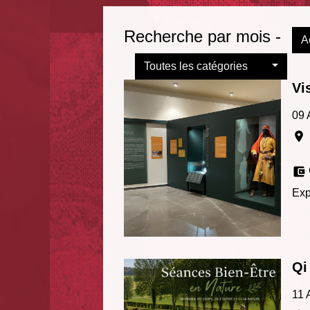
Recherche par mois -
A
Toutes les catégories
Vi
09 
location_on
account_balance_wallet
Exp
Qi
11 