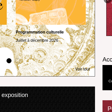
Programmation culturelle
Les colle
Juillet à décembre 2026
La plaque
expositi
Acc
Voir tout
Co
 exposition
P