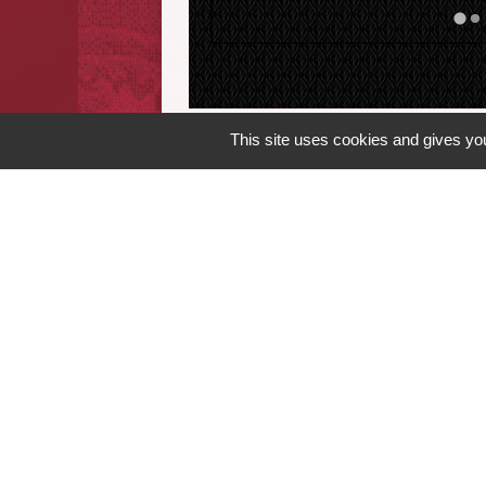
This site uses cookies and gives you
Contacts
Musée Archéologique de l'Oise
1 rue Les Marmousets
60120 Vendeuil-Caply - FRANCE
+33 3 64 58 80 00
Contact par formulaire