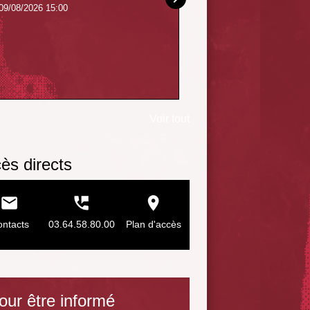
09/08/2026 15:00
ctions voyagent !
Programme des activités
pédagogiques 2025-2026
 de harnais de Paillart en
Voir tout
scolaires et centres de loisir
on au Danemark
ès directs
email
perm_phone_msg
room
ntacts
03.64.58.80.00
Plan d'accès
our être informé