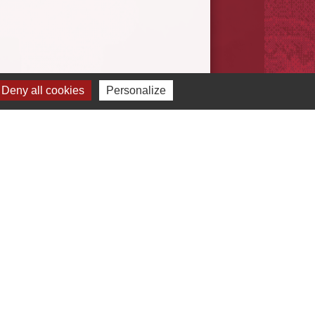
Deny all cookies
Personalize
iens
ace Presse
munauté de Communes de l'Oise Picarde