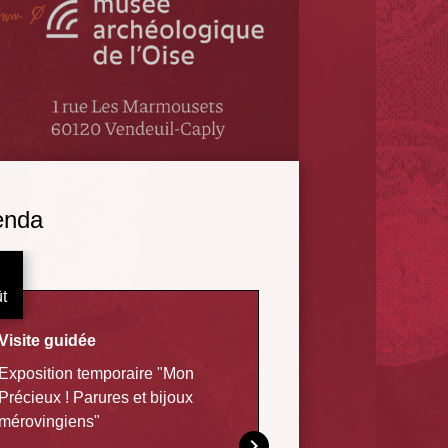
enda
11
t
Août
Visite guidée
Qi Gong
Exposition temporaire "Mon
séance bien-être
Précieux ! Parures et bijoux
11/08/2026 10:00
mérovingiens"
keyboard_arrow_right