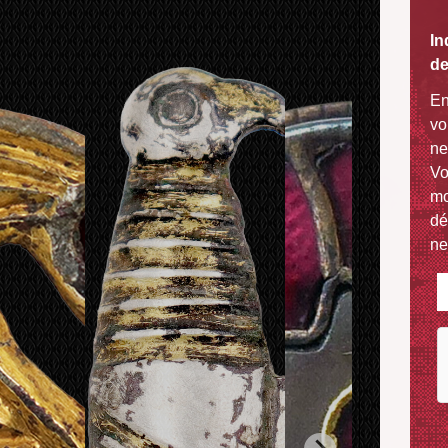
In
de
En
vo
ne
Vo
mo
dé
ne